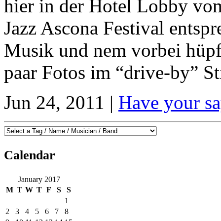
hier in der Hotel Lobby vom
Jazz Ascona Festival entsp
Musik und nem vorbei hüpf
paar Fotos im “drive-by” Sti
Jun 24, 2011 |
Have your sa
Calendar
January 2017
M
T
W
T
F
S
S
1
2
3
4
5
6
7
8