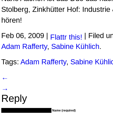
Stolberg, Zinkhütter Hof: Industri
hören!
Feb 06, 2009 |
| Filed u
Flattr this!
Adam Rafferty
,
Sabine Kühlich
.
Tags:
Adam Rafferty
,
Sabine Kühli
←
→
Reply
Name (required)