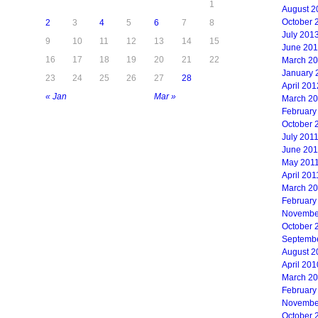
1
August 2
October 
2
3
4
5
6
7
8
July 201
9
10
11
12
13
14
15
June 20
16
17
18
19
20
21
22
March 2
January 
23
24
25
26
27
28
April 201
« Jan
Mar »
March 2
February
October 
July 201
June 201
May 201
April 201
March 2
February
Novembe
October 
Septemb
August 2
April 201
March 2
February
Novembe
October 