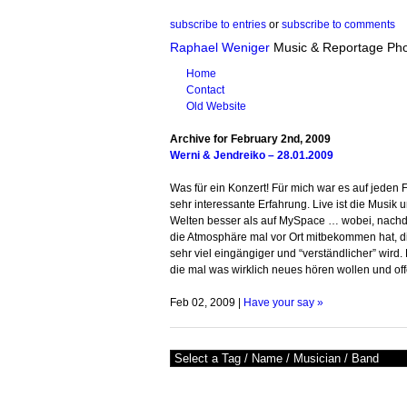
subscribe to entries
or
subscribe to comments
Raphael Weniger
Music & Reportage Ph
Home
Contact
Old Website
Archive for February 2nd, 2009
Werni & Jendreiko – 28.01.2009
Was für ein Konzert! Für mich war es auf jeden F
sehr interessante Erfahrung. Live ist die Musik 
Welten besser als auf MySpace … wobei, nac
die Atmosphäre mal vor Ort mitbekommen hat, 
sehr viel eingängiger und “verständlicher” wird. 
die mal was wirklich neues hören wollen und offen
Feb 02, 2009 |
Have your say »