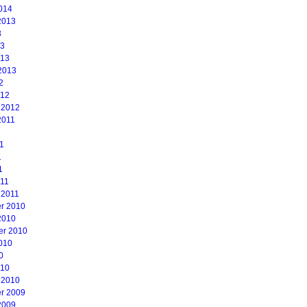
014
2013
3
13
013
2013
2
012
 2012
2011
1
1
1
1
011
 2011
r 2010
2010
er 2010
010
0
010
 2010
r 2009
2009