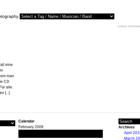
otography
unless otherwi
all eine
um
hdem man
die CD
Für alle
 [...]
Calendar
February 2009
Archives
April 201
M
T
W
T
F
S
S
March 2