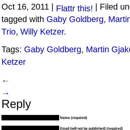
Oct 16, 2011 |
| Filed u
Flattr this!
tagged with
Gaby Goldberg
,
Marti
Trio
,
Willy Ketzer
.
Tags:
Gaby Goldberg
,
Martin Gjak
Ketzer
←
→
Reply
Name (required)
Email (will not be published) (required)