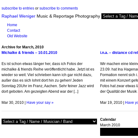
subscribe to entries
or
subscribe to comments
Raphael Weniger
Music & Reportage Photography
Home
Contact
Old Website
Archive for March, 2010
Michalke & friends – 10.01.2010
i.n.a. – distance cd r
Es ist schon etwas länger her, dass ich Fotos der
Wir machen eine kleine 
michalke & friends Reihe veröffentlicht habe. Jetzt ist es
23.09. hat Ina Hagena
wieder so weit. Viel schrieben kann ich gar nicht dazu,
Formation nennt sich i
außer das es sich lohnt dort hin zu gehen! Jeden
mit einem Konzert gefe
Sonntag 20Uhr im Franz, Aachen. Sehr feiner Jazz wird
Fotos hat zwar etwas l
dort geboten. Am gezeigten Abend war der [...]
der Qualität der Musik 
Mar 30, 2010 |
Have your say »
Mar 19, 2010 |
Have yo
Calendar
March 2010
M
T
W